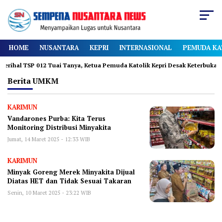
HOME
NUSANTARA
KEPRI
INTERNASIONAL
PEMUDA KA
TSP 012 Tuai Tanya, Ketua Pemuda Katolik Kepri Desak Keterbukaan
Berita
UMKM
KARIMUN
Vandarones Purba: Kita Terus
Monitoring Distribusi Minyakita
Jumat, 14 Maret 2025 - 12:33 WIB
KARIMUN
Minyak Goreng Merek Minyakita Dijual
Diatas HET dan Tidak Sesuai Takaran
Senin, 10 Maret 2025 - 23:22 WIB