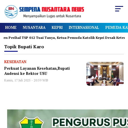
HOME
NUSANTARA
KEPRI
INTERNASIONAL
PEMUDA KA
Perihal TSP 012 Tuai Tanya, Ketua Pemuda Katolik Kepri Desak Keterbuka
Topik
Bupati Karo
KESEHATAN
Perkuat Layanan Kesehatan,Bupati
Audensi ke Rektor USU
Kamis, 17 Juli 2025 - 20:59 WIB