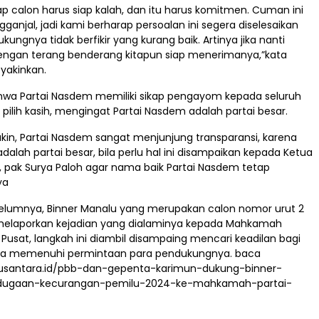
ap calon harus siap kalah, dan itu harus komitmen. Cuman ini
gganjal, jadi kami berharap persoalan ini segera diselesaikan
ungnya tidak berfikir yang kurang baik. Artinya jika nanti
engan terang benderang kitapun siap menerimanya,”kata
yakinkan.
hwa Partai Nasdem memiliki sikap pengayom kepada seluruh
pilih kasih, mengingat Partai Nasdem adalah partai besar.
kin, Partai Nasdem sangat menjunjung transparansi, karena
dalah partai besar, bila perlu hal ini disampaikan kepada Ketua
ak Surya Paloh agar nama baik Partai Nasdem tetap
ya
belumnya, Binner Manalu yang merupakan calon nomor urut 2
melaporkan kejadian yang dialaminya kepada Mahkamah
t Pusat, langkah ini diambil disampaing mencari keadilan bagi
una memenuhi permintaan para pendukungnya. baca
nusantara.id/pbb-dan-gepenta-karimun-dukung-binner-
dugaan-kecurangan-pemilu-2024-ke-mahkamah-partai-