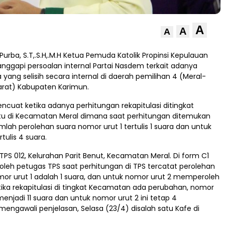
A
A
A
urba, S.T,.S.H,.M.H Ketua Pemuda Katolik Propinsi Kepulauan
nggapi persoalan internal Partai Nasdem terkait adanya
 yang selisih secara internal di daerah pemilihan 4 (Meral-
arat) Kabupaten Karimun.
encuat ketika adanya perhitungan rekapitulasi ditingkat
u di Kecamatan Meral dimana saat perhitungan ditemukan
mlah perolehan suara nomor urut 1 tertulis 1 suara dan untuk
tulis 4 suara.
 TPS 012, Kelurahan Parit Benut, Kecamatan Meral. Di form C1
oleh petugas TPS saat perhitungan di TPS tercatat perolehan
mor urut 1 adalah 1 suara, dan untuk nomor urut 2 memperoleh
tika rekapitulasi di tingkat Kecamatan ada perubahan, nomor
menjadi 11 suara dan untuk nomor urut 2 ini tetap 4
mengawali penjelasan, Selasa (23/4) disalah satu Kafe di