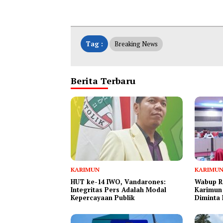
Tag :
Breaking News
Berita Terbaru
KARIMUN
KARIMU
HUT ke-14 IWO, Vandarones:
Wabup R
Integritas Pers Adalah Modal
Karimun
Kepercayaan Publik
Diminta