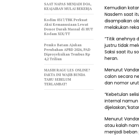
SAAT NAPAS MENJADI DOA,
Kemudian katany
KEAJAIBAN MULAI BEKERJA
Nasdem saat it
Kodim 0317/TBK Perkuat
disampaikan ole
Aksi Kemanusiaan Lewat
melakukan rekap
Donor Darah Massal di HUT
Kodam XIX/TT
“Titik anehnya d
justru tidak me
Pemko Batam Ajukan
Perubahan APBD 2026, PAD
Saksi saat itu 
Diproyeksikan Tembus Rp
heran.
4,2 Triliun
Menurut Vandar
MASIH RAGU LES ONLINE?
FAKTA INI WAJIB BUNDA
calon secara ne
TAHU SEBELUM
dan nomor urut 2
TERLAMBAT!
“Kebetulan sel
internal namun 
dijelaskan,”kata
Menurut Vandar
atau kalah nam
menjadi beban 