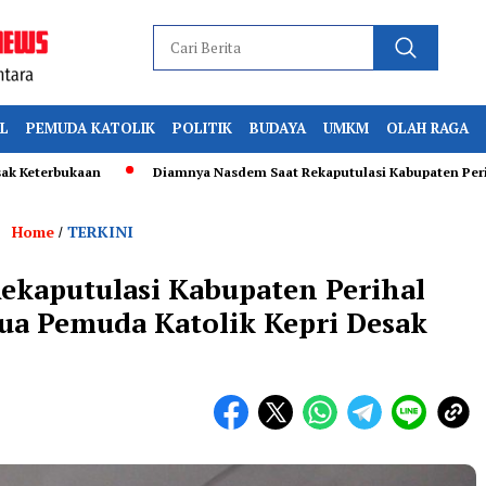
L
PEMUDA KATOLIK
POLITIK
BUDAYA
UMKM
OLAH RAGA
ukaan
Diamnya Nasdem Saat Rekaputulasi Kabupaten Perihal TSP 012
Home
TERKINI
/
ekaputulasi Kabupaten Perihal
tua Pemuda Katolik Kepri Desak