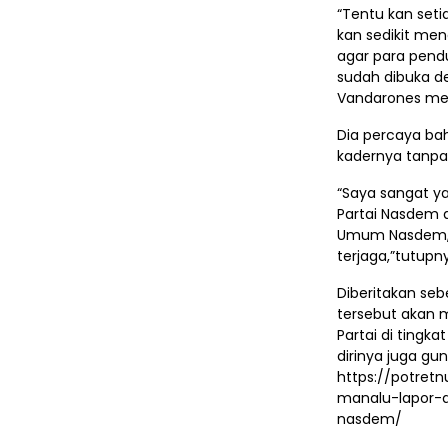
“Tentu kan seti
kan sedikit men
agar para penduk
sudah dibuka d
Vandarones me
Dia percaya ba
kadernya tanpa 
“Saya sangat ya
Partai Nasdem a
Umum Nasdem, p
terjaga,”tutupn
Diberitakan se
tersebut akan 
Partai di tingka
dirinya juga g
https://potret
manalu-lapor-
nasdem/