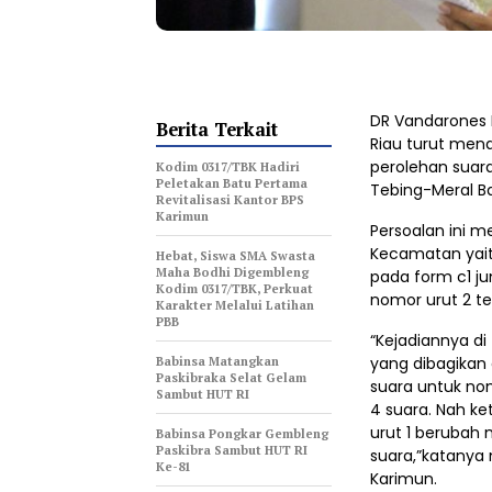
DR Vandarones P
Berita Terkait
Riau turut mena
perolehan suara
Kodim 0317/TBK Hadiri
Peletakan Batu Pertama
Tebing-Meral B
Revitalisasi Kantor BPS
Karimun
Persoalan ini m
Kecamatan yait
Hebat, Siswa SMA Swasta
Maha Bodhi Digembleng
pada form c1 ju
Kodim 0317/TBK, Perkuat
nomor urut 2 ter
Karakter Melalui Latihan
PBB
“Kejadiannya di
Babinsa Matangkan
yang dibagikan 
Paskibraka Selat Gelam
suara untuk no
Sambut HUT RI
4 suara. Nah ke
urut 1 berubah 
Babinsa Pongkar Gembleng
Paskibra Sambut HUT RI
suara,”katanya 
Ke-81
Karimun.