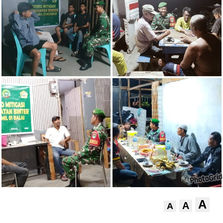
A
A
A