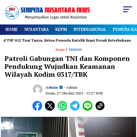
HOME
NUSANTARA
KEPRI
INTERNASIONAL
PEMUDA KA
2 Tuai Tanya, Ketua Pemuda Katolik Kepri Desak Keterbukaan
Diam
/
Home
TERKINI
Patroli Gabungan TNI dan Komponen
Pendukung Wujudkan Keamanan
Wilayah Kodim 0317/TBK
Admin
- Admin
Senin, 27 Oktober 2025
- 13:27 WIB