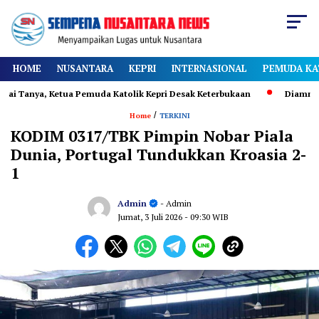
HOME
NUSANTARA
KEPRI
INTERNASIONAL
PEMUDA KA
 Kepri Desak Keterbukaan
Diamnya Nasdem Saat Rekaputulasi Kabup
/
Home
TERKINI
KODIM 0317/TBK Pimpin Nobar Piala
Dunia, Portugal Tundukkan Kroasia 2-
1
Admin
- Admin
Jumat, 3 Juli 2026
- 09:30 WIB