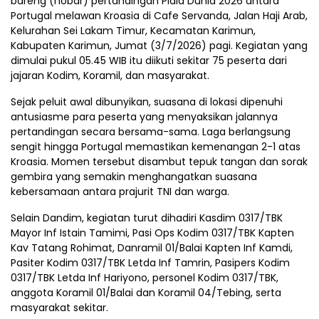
bareng (nobar) pertandingan Piala Dunia 2026 antara
Portugal melawan Kroasia di Cafe Servanda, Jalan Haji Arab,
Kelurahan Sei Lakam Timur, Kecamatan Karimun,
Kabupaten Karimun, Jumat (3/7/2026) pagi. Kegiatan yang
dimulai pukul 05.45 WIB itu diikuti sekitar 75 peserta dari
jajaran Kodim, Koramil, dan masyarakat.
Sejak peluit awal dibunyikan, suasana di lokasi dipenuhi
antusiasme para peserta yang menyaksikan jalannya
pertandingan secara bersama-sama. Laga berlangsung
sengit hingga Portugal memastikan kemenangan 2-1 atas
Kroasia. Momen tersebut disambut tepuk tangan dan sorak
gembira yang semakin menghangatkan suasana
kebersamaan antara prajurit TNI dan warga.
Selain Dandim, kegiatan turut dihadiri Kasdim 0317/TBK
Mayor Inf Istain Tamimi, Pasi Ops Kodim 0317/TBK Kapten
Kav Tatang Rohimat, Danramil 01/Balai Kapten Inf Kamdi,
Pasiter Kodim 0317/TBK Letda Inf Tamrin, Pasipers Kodim
0317/TBK Letda Inf Hariyono, personel Kodim 0317/TBK,
anggota Koramil 01/Balai dan Koramil 04/Tebing, serta
masyarakat sekitar.