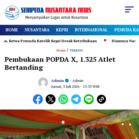
HOME
NUSANTARA
KEPRI
INTERNASIONAL
PEMUDA KA
olik Kepri Desak Keterbukaan
Diamnya Nasdem Saat Rekaputulasi K
/
Home
TERKINI
Pembukaan POPDA X, 1.325 Atlet
Bertanding
Admin
- Admin
Jumat, 3 Juli 2026
- 13:35 WIB