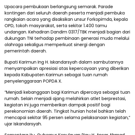
Upacara pembukaan berlangsung semarak. Parade
kontingen dari seluruh daerah peserta menjadi pembuka
rangkaian acara yang disaksikan unsur Forkopimda, kepala
OPD, tokoh masyarakat, serta sekitar 1.400 tamu
undangan. Kehadiran Dandim 0317/TBK menjadi bagian dari
dukungan TNI terhadap pembinaan generasi muda melalui
olahraga sekaligus memperkuat sinergi dengan
pemerintah daerah.
Bupati Karimun Ing H. Iskandarsyah dalam sambutannya
menyampaikan apresiasi atas kepercayaan yang diberikan
kepada Kabupaten Karimun sebagai tuan rumah
penyelenggaraan POPDA X.
“Menjadi kebanggaan bagi Karimun dipercaya sebagai tuan
rumah. Selain menjadi ajang melahirkan atlet berprestasi,
kegiatan ini juga memberikan dampak positif bagi
perekonomian daerah. Tingkat hunian hotel bahkan telah
mencapai sekitar 95 persen selama pelaksanaan kegiatan,”
ujar Iskandarsyah.
Sementara itu, Gubernur Kepulauan Riau H. Ansar Ahmad