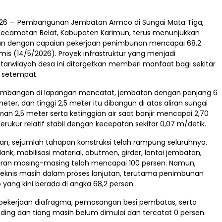
2026 — Pembangunan Jembatan Armco di Sungai Mata Tiga,
Kecamatan Belat, Kabupaten Karimun, terus menunjukkan
ikan dengan capaian pekerjaan penimbunan mencapai 68,2
is (14/5/2026). Proyek infrastruktur yang menjadi
arwilayah desa ini ditargetkan memberi manfaat bagi sekitar
a setempat.
embangan di lapangan mencatat, jembatan dengan panjang 6
eter, dan tinggi 2,5 meter itu dibangun di atas aliran sungai
n 2,5 meter serta ketinggian air saat banjir mencapai 2,70
terukur relatif stabil dengan kecepatan sekitar 0,07 m/detik.
jaan, sejumlah tahapan konstruksi telah rampung seluruhnya.
ank, mobilisasi material, abutmen, girder, lantai jembatan,
aran masing-masing telah mencapai 100 persen. Namun,
teknis masih dalam proses lanjutan, terutama penimbunan
 yang kini berada di angka 68,2 persen.
 pekerjaan diafragma, pemasangan besi pembatas, serta
ding dan tiang masih belum dimulai dan tercatat 0 persen.