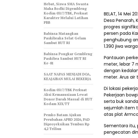
Hebat, Siswa SMA Swasta
Maha Bodhi Digembleng
Kodim 0317/TBK, Perkuat
BELAT, 14 Mei 
Karakter Melalui Latihan
Desa Penarah, 
PBB
progres signif
persen pada Kam
Babinsa Matangkan
Paskibraka Selat Gelam
penghubung ant
Sambut HUT RI
1.390 jiwa warg
Babinsa Pongkar Gembleng
Pantauan perk
Paskibra Sambut HUT RI
Ke-81
meter, lebar 7 m
dengan kedalama
SAAT NAPAS MENJADI DOA,
meter. Arus air 
KEAJAIBAN MULAI BEKERJA
Di lokasi peker
Kodim 0317/TBK Perkuat
Pekerjaan bowpl
Aksi Kemanusiaan Lewat
Donor Darah Massal di HUT
serta buk sand
Kodam XIX/TT
sejumlah item 
atas plat Armco
Pemko Batam Ajukan
Perubahan APBD 2026, PAD
Diproyeksikan Tembus Rp
Sementara itu,
4,2 Triliun
pengecatan din