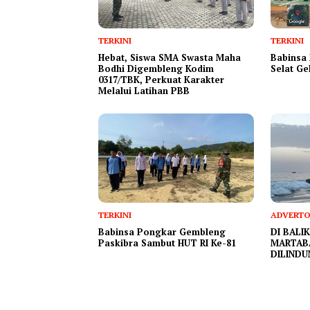
TERKINI
TERKINI
Hebat, Siswa SMA Swasta Maha
Babinsa
Bodhi Digembleng Kodim
Selat G
0317/TBK, Perkuat Karakter
Melalui Latihan PBB
TERKINI
ADVERTO
Babinsa Pongkar Gembleng
DI BALI
Paskibra Sambut HUT RI Ke-81
MARTAB
DILINDU