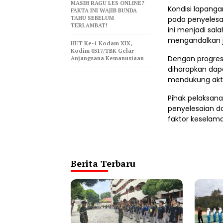
MASIH RAGU LES ONLINE?
Kondisi lapanga
FAKTA INI WAJIB BUNDA
TAHU SEBELUM
pada penyelesai
TERLAMBAT!
ini menjadi sal
mengandalkan ja
HUT Ke-1 Kodam XIX,
Kodim 0317/TBK Gelar
Dengan progres
Anjangsana Kemanusiaan
diharapkan dap
mendukung akti
Pihak pelaksan
penyelesaian d
faktor keselamat
Berita Terbaru