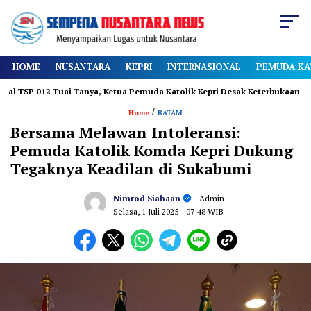
HOME
NUSANTARA
KEPRI
INTERNASIONAL
PEMUDA KA
2 Tuai Tanya, Ketua Pemuda Katolik Kepri Desak Keterbukaan
Diamn
/
Home
BATAM
Bersama Melawan Intoleransi:
Pemuda Katolik Komda Kepri Dukung
Tegaknya Keadilan di Sukabumi
Nimrod Siahaan
- Admin
Selasa, 1 Juli 2025
- 07:48 WIB