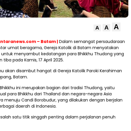
A
A
A
taranews.com – Batam |
Dalam semangat persaudaraan
antar umat beragama, Gereja Katolik di Batam menyatakan
h untuk menyambut kedatangan para Bhikkhu Thudong yang
 tiba pada Kamis, 17 April 2025.
khu akan disambut hangat di Gereja Katolik Paroki Kerahiman
kupang, Batam.
Bhikkhu ini merupakan bagian dari tradisi Thudong, yaitu
itual para Bhikkhu dari Thailand dan negara-negara Asia
ya menuju Candi Borobudur, yang dilakukan dengan berjalan
erbagai daerah di Indonesia.
alah satu titik singgah penting dalam perjalanan penuh