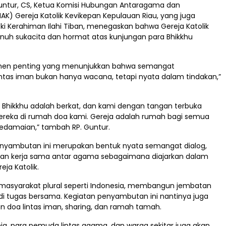
Guntur, CS, Ketua Komisi Hubungan Antaragama dan
K) Gereja Katolik Kevikepan Kepulauan Riau, yang juga
oki Kerahiman Ilahi Tiban, menegaskan bahwa Gereja Katolik
h sukacita dan hormat atas kunjungan para Bhikkhu
omen penting yang menunjukkan bahwa semangat
ntas iman bukan hanya wacana, tetapi nyata dalam tindakan,”
a Bhikkhu adalah berkat, dan kami dengan tangan terbuka
eka di rumah doa kami. Gereja adalah rumah bagi semua
edamaian,” tambah RP. Guntur.
nyambutan ini merupakan bentuk nyata semangat dialog,
an kerja sama antar agama sebagaimana diajarkan dalam
eja Katolik.
masyarakat plural seperti Indonesia, membangun jembatan
i tugas bersama. Kegiatan penyambutan ini nantinya juga
an doa lintas iman, sharing, dan ramah tamah.
ja, para pemuda lintas agama, dan warga sekitar juga akan