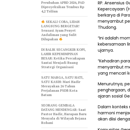
RP. Ansensius 
Perubahan APBD 2026, PAD
Diproyeksikan Tembus Rp
Kepercayaan (HA
4,2 Triliun
berkarya di Par
menyambut penu
SEKALI COBA, LIDAH
LANGSUNG BERGETAR!
Thudong.
Sensasi Ayam Penyet
Andaliman yang Sulit
“Ini adalah m
Dilupakan
kebersamaan li
DI BALIK SECANGKIR KOPI,
ujarnya.
LAHIR KEPEMIMPINAN
BESAR: Ketika Percakapan
“Kehadiran par
Santai Menjadi Ruang
menyambut mer
Strategi Organisasi
yang mencari k
SATU MARGA, SATU HATI,
SATU KASIH: Mari Hadir
Menurutnya, pe
Merayakan 26 Tahun
penghargaan, d
Perjalanan PSDB Kota
Batam
ajaran sosial Ger
SEORANG GEMBALA
Dalam konteks 
DATANG MENDENGAR: Saat
harmoni menjad
Pastor Hadir, Harapan Baru
Menyala di Wilayah Bejana
akan diisi deng
Rohani
Komunitas Gere