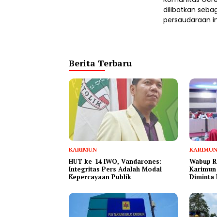
dilibatkan seba
persaudaraan ini
Berita Terbaru
KARIMUN
KARIMU
HUT ke-14 IWO, Vandarones:
Wabup R
Integritas Pers Adalah Modal
Karimun
Kepercayaan Publik
Diminta