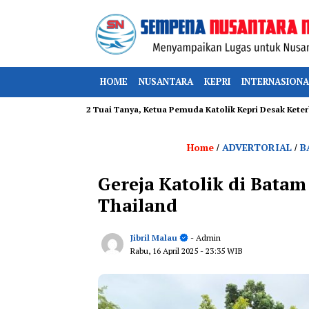
HOME
NUSANTARA
KEPRI
INTERNASIONA
hal TSP 012 Tuai Tanya, Ketua Pemuda Katolik Kepri Desak Keterbukaan
Home
ADVERTORIAL
B
/
/
Gereja Katolik di Bat
Thailand
Jibril Malau
- Admin
Rabu, 16 April 2025
- 23:35 WIB