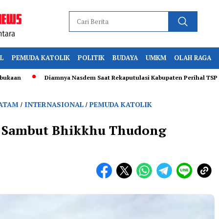
L
PEMUDA KATOLIK
POLITIK
BUDAYA
UMKM
OLAH RAGA
Diamnya Nasdem Saat Rekaputulasi Kabupaten Perihal TSP 012 Tuai T
ATAM
INTERNASIONAL
PEMUDA KATOLIK
/
/
am Sambut Bhikkhu Thudong