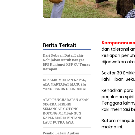
Sempenanusan
Berita Terkait
dan toleransi 
kesiapan penu
Dari Sebuah Data, Lahir
Kebijakan untuk Bangsa:
dijadwalkan akan
BPS Kunjungi KSP CU Tunas
Harapan
Sekitar 30 Bhik
Ilahi, Tiban, Se
DI BALIK MUATAN KAPAL,
ADA MARTABAT MANUSIA
YANG HARUS DILINDUNGI
Kehadiran para 
perjalanan spir
ATAP PENGHARAPAN AKAN
Tenggara lainn
SEGERA BERDIRI:
SEMANGAT GOTONG
kaki melintasi b
ROYONG MEMBANGUN
KAPEL MARIA BINTANG
Batam menjadi s
LAUT PUTRA JAYA
makna ini.
Pemko Batam Ajukan