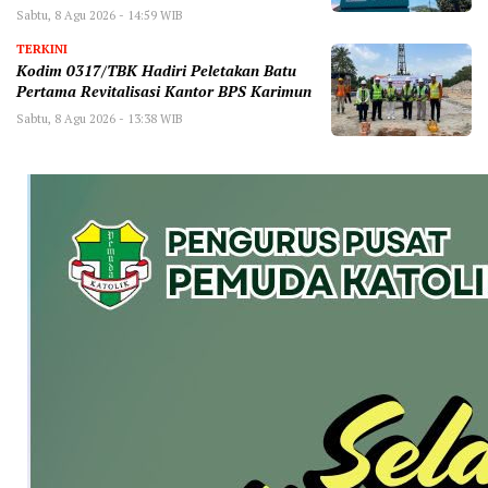
Sabtu, 8 Agu 2026 - 14:59 WIB
TERKINI
Kodim 0317/TBK Hadiri Peletakan Batu
Pertama Revitalisasi Kantor BPS Karimun
Sabtu, 8 Agu 2026 - 13:38 WIB